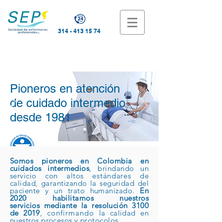
314 - 413 15 74
Pioneros en atención
de cuidado intermedio
desde 1981
Somos pioneros en Colombia en
cuidados intermedios
, brindando un
NUEVA RESOLUCIÓN No. 3100 de 2019
servicio con altos
estándares
de
calidad, garantizando la seguridad del
paciente y un trato humanizado.
En
2020 habilitamos nuestros
servicios mediante la resolución 3100
de 2019
,
confirmando
la calidad en
nuestros procesos y protocolos.