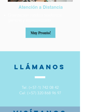
Atención a Distancia
Orientación médica telefónica
general y especializada
Muy Pronto!
LLÁMANOS
Tel. (+57-1)
742 08 42
Cel: (+57)
320 868 96 97